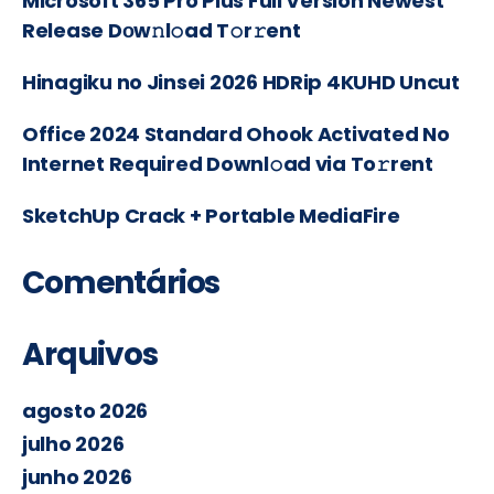
Microsoft 365 Pro Plus Full Version Newest
Release Dоw𝚗l𝚘ad T𝚘r𝚛ent
Hinagiku no Jinsei 2026 HDRip 4KUHD Uncut
Office 2024 Standard Ohook Activated No
Internet Required Downl𝚘ad via To𝚛rent
SketchUp Crack + Portable MediaFire
Comentários
Arquivos
agosto 2026
julho 2026
junho 2026