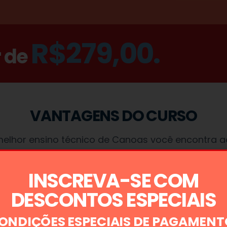
R$279,00.
r de
VANTAGENS DO CURSO
elhor ensino técnico de Canoas você encontra a
DADE
CRES
INSCREVA-SE COM
em não
Na funçã
DESCONTOS ESPECIAIS
abalhar
fundamen
silos,
paciênci
ONDIÇÕES ESPECIAIS DE PAGAMENT
me Care
disposta