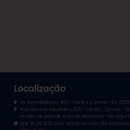
Localização
Av. Inconfidência, 460 - Centro, Canoas - RS, 920
Rua General Salustiano, 800 - Centro, Canoas - RS
Horário de atendimento da secretaria - de segund
das 8h às 21:30, sem fechar ao meio dia. Estacio