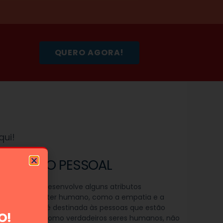
QUERO AGORA!
qui!
CIMENTO PESSOAL
o, o técnico desenvolve alguns atributos
tais no caráter humano, como a empatia e a
a. A profissão é destinada às pessoas que estão
O!
s a trabalhar como verdadeiros seres humanos, não