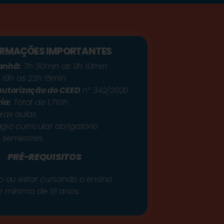
ORMAÇÕES IMPORTANTES
anhã:
7h 30min as 11h 10min
19h as 22h 15min
autorização do CEED
nº 342/2020
ia:
Total de 1.710h
ras aulas
gio curricular obrigatório
 semestres
PRÉ-REQUISITOS
o ou estar cursando o ensino
e mínima de 18 anos.