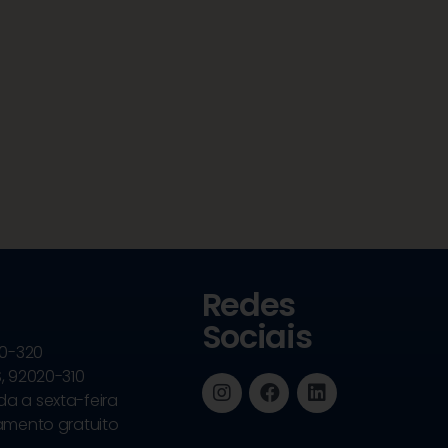
Redes
Sociais
20-320
, 92020-310
a a sexta-feira
namento gratuito