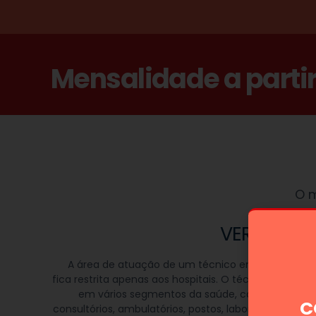
Mensalidade a parti
O m
VERSATILI
A área de atuação de um técnico em Enfermag
fica restrita apenas aos hospitais. O técnico pode tr
em vários segmentos da saúde, como clínicas, a
C
consultórios, ambulatórios, postos, laboratórios, Ho