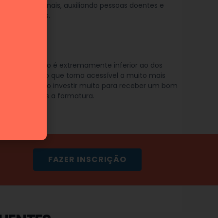
omo profissionais, auxiliando pessoas doentes e
a salvar vidas.
SÍVEL
de investimento é extremamente inferior ao dos
e graduação, o que torna acessível a muito mais
e não é preciso investir muito para receber um bom
financeiro após a formatura.
FAZER INSCRIÇÃO