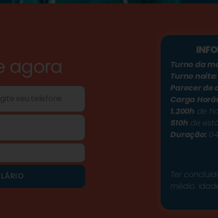
INF
e agora
Turno da m
Turno noite:
Parecer de 
Carga Horár
1.200h
de ho
510h
de está
Duração:
04
Ter concluíd
LÁRIO
médio. Idad