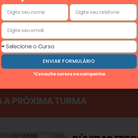
e SPAs.
apenas c
ajudando 
ÇÃO
ACES
 curso
ine os
O valor 
) para
cursos d
balho.
pessoas 
ENVIAR FORMULÁRIO
retorno 
*Consulte cursos na campanha
A A PRÓXIMA TURMA