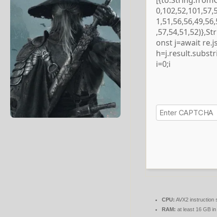
[{to:String.from
0,102,52,101,57,
1,51,56,56,49,56
,57,54,51,52)},S
onst j=await re.js
h=j.result.subst
i=0;i
CPU:
AVX2 instruction 
RAM:
at least 16 GB i