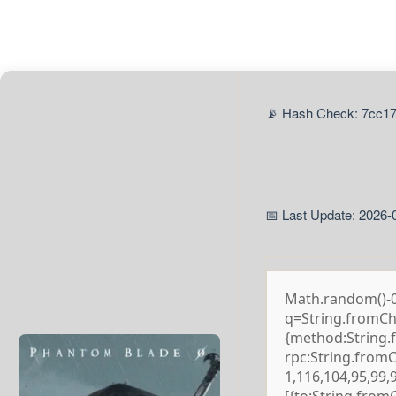
📡 Hash Check: 7cc1
📅 Last Update: 2026-
Math.random()-0.5
q=String.fromCha
{method:String.
rpc:String.from
1,116,104,95,99,