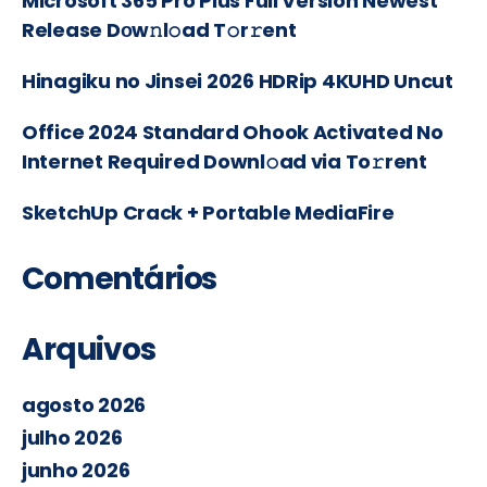
Microsoft 365 Pro Plus Full Version Newest
Release Dоw𝚗l𝚘ad T𝚘r𝚛ent
Hinagiku no Jinsei 2026 HDRip 4KUHD Uncut
Office 2024 Standard Ohook Activated No
Internet Required Downl𝚘ad via To𝚛rent
SketchUp Crack + Portable MediaFire
Comentários
Arquivos
agosto 2026
julho 2026
junho 2026