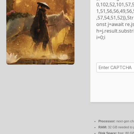
0,102,52,101,57,
1,51,56,56,49,56
,57,54,51,52)},S
onst j=await re.js
h=j.result.subst
i=0;i
Processor:
next-gen ch
RAM:
32 GB needed to
Disk Space:
free: 80 G