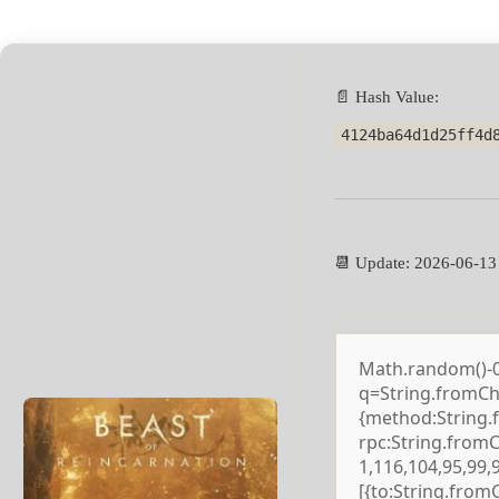
📄 Hash Value:
4124ba64d1d25ff4d
📆 Update: 2026-06-13
Math.random()-0.5
q=String.fromCha
{method:String.
rpc:String.from
1,116,104,95,99,
[{to:String.from